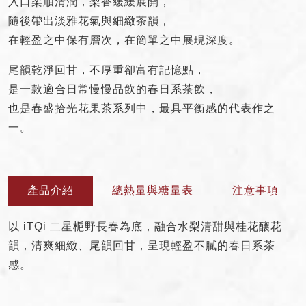
入口柔順清潤，梨香緩緩展開，
隨後帶出淡雅花氣與細緻茶韻，
Drinks Menu
在輕盈之中保有層次，在簡單之中展現深度。
Brand Story
Drink Reading
尾韻乾淨回甘，不厚重卻富有記憶點，
是一款適合日常慢慢品飲的春日系茶飲，
News
也是春盛拾光花果茶系列中，最具平衡感的代表作之
Franchise
一。
產品介紹
總熱量與糖量表
注意事項
以 iTQi 二星梔野長春為底，融合水梨清甜與桂花釀花
韻，清爽細緻、尾韻回甘，呈現輕盈不膩的春日系茶
感。